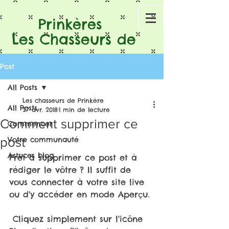
Prinkères
Les Chasseurs de
Post
All Posts
Les chasseurs de Prinkère
All Posts
27 avr. 2018
1 min de lecture
Comment supprimer ce
Commencer
post
Votre communauté
Astuces blog
Prêt à supprimer ce post et à 
rédiger le vôtre ? Il suffit de 
vous connecter à votre site live 
ou d'y accéder en mode Aperçu.
 Cliquez simplement sur l'icône 